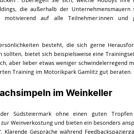
ücken“. Überlegen Sie sich, welche Hobbys Ihre 
dings, die außerhalb der Unternehmensmauern st
motivierend auf alle Teilnehmer:innen und g
sönlichkeiten besteht, die sich gerne Herausfor
sollten, bietet sich beispielsweise eine Trainingse
ich, aber lieber etwas weniger schwindelerregend
erten Training im Motorikpark Gamlitz gut beraten.
Fachsimpeln im Weinkeller
der Südsteiermark ohne einen guten Tropfen
r zur Weinverkostung und bieten ein besonders ans
s“. Klärende Gespräche während Feedbackspazierg