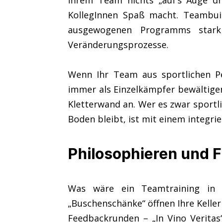
Ihrem Team nichts „auf’s Auge dr
KollegInnen Spaß macht. Teambuil
ausgewogenen Programms stark 
Veränderungsprozesse.
Wenn Ihr Team aus sportlichen Per
immer als Einzelkämpfer bewältigen 
Kletterwand an. Wer es zwar sportl
Boden bleibt, ist mit einem integri
Philosophieren und 
Was wäre ein Teamtraining in 
„Buschenschänke“ öffnen Ihre Kelle
Feedbackrunden – „In Vino Verita