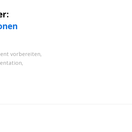
er:
ionen
zient vorbereiten
,
sentation
,