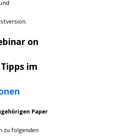
 und
stversion.
ebinar on
 Tipps im
ionen
ugehörigen Paper
en zu folgenden