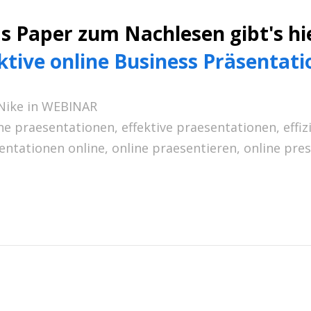
s Paper zum Nachlesen gibt's hi
ktive online Business Präsentat
Nike in
WEBINAR
ne praesentationen
,
effektive praesentationen
,
effi
entationen online
,
online praesentieren
,
online pre