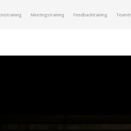
onstraining
Meetingstraining
Feedbacktraining
Teamtr