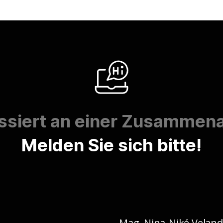
essiert an einer Zusammena
Melden Sie sich bitte!
Mag. Nina-Niké Veland